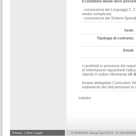
Il candidato ideale deve possede
- conoscenza dei Linguaggi C, C+
medio-complessi)
- conoscenza dei Sistemi Operati
Sede:
Tipologia di contratto:
Email:
I candidati in possesso dei requi
di informazioni riguardanti l'att
citando il codice riferimento
rif. 
Inviare dettagliato Curriculum Vit
trattamento dei dati personali ai
indietro
Privacy
|
Note Legali
© OPERA21 Group SpA 2012 - P. IVA 02682